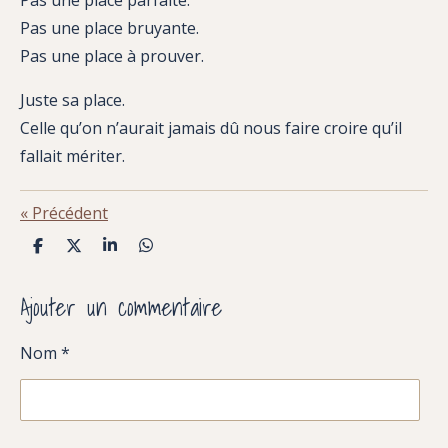
Pas une place parfaite.
Pas une place bruyante.
Pas une place à prouver.
Juste sa place.
Celle qu’on n’aurait jamais dû nous faire croire qu’il
fallait mériter.
«
Précédent
P
P
P
P
a
a
a
a
r
r
r
r
Ajouter un commentaire
t
t
t
t
a
a
a
a
g
g
g
g
e
e
e
e
Nom *
r
r
r
r