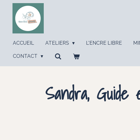
Passer
au
contenu
principal
ACCUEIL
ATELIERS
L'ENCRE LIBRE
MI
CONTACT
Sandra, Guide 