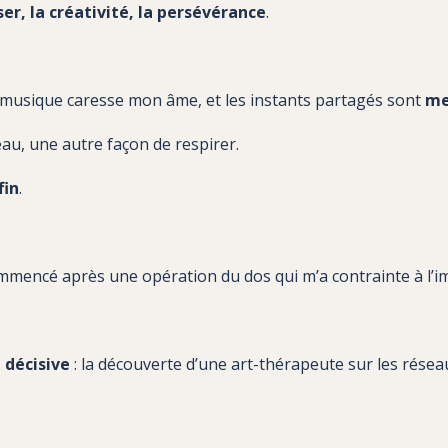
ser
, la
créativité
, la
persévérance
.
a musique caresse mon âme, et les instants partagés sont
me
au, une autre façon de respirer.
fin
.
ommencé après une opération du dos qui m’a contrainte à l’i
 décisive
: la découverte d’une art-thérapeute sur les résea