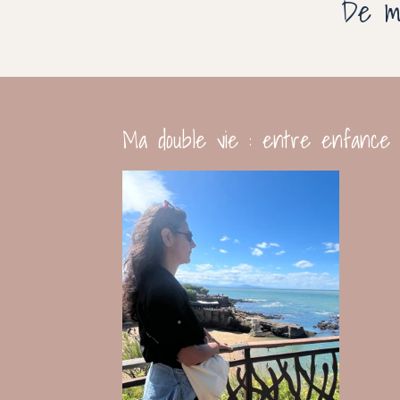
De me
Ma double vie : entre enfance e