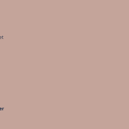
et
er