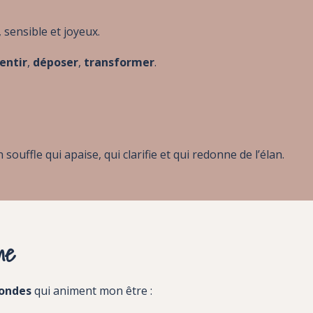
 sensible et joyeux.
entir
,
déposer
,
transformer
.
n souffle qui apaise, qui clarifie et qui redonne de l’élan.
me
fondes
qui animent mon être :